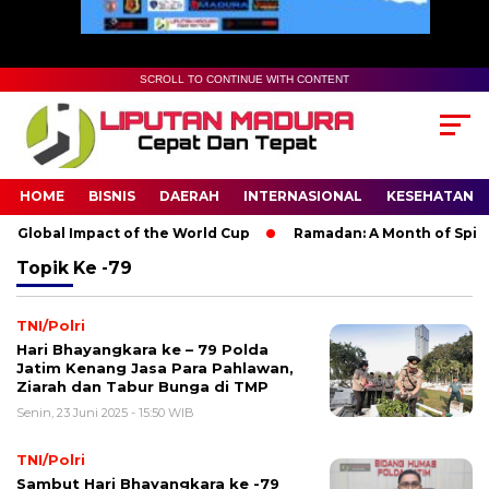
SCROLL TO CONTINUE WITH CONTENT
HOME
BISNIS
DAERAH
INTERNASIONAL
KESEHATAN
 Global Impact of the World Cup
Ramadan: A Month of Spiritu
Topik
Ke -79
TNI/Polri
Hari Bhayangkara ke – 79 Polda
Jatim Kenang Jasa Para Pahlawan,
Ziarah dan Tabur Bunga di TMP
Senin, 23 Juni 2025 - 15:50 WIB
TNI/Polri
Sambut Hari Bhayangkara ke -79