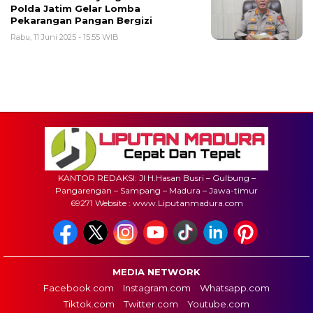
Polda Jatim Gelar Lomba
Pekarangan Pangan Bergizi
Rabu, 11 Juni 2025 - 15:55 WIB
KANTOR REDAKSI: Jl H.Hasan Busri – Gulbung –
Pangarengan – Sampang – Madura – Jawa-timur
69271 Website : www.Liputanmadura.com
MEDIA NETWORK
Facebook.com
Instagram.com
Whatsapp.com
Tiktok.com
Twitter.com
Youtube.com