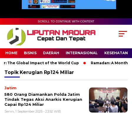
SCROLL TO CONTINUE WITH CONTENT
HOME
BISNIS
DAERAH
INTERNASIONAL
KESEHATAN
: The Global Impact of the World Cup
Ramadan: A Month of Sp
Topik
Kerugian Rp124 Miliar
Jatim
580 Orang Diamankan Polda Jatim
Tindak Tegas Aksi Anarkis Kerugian
Capai Rp124 Miliar
Senin, 1 September 2025 - 23:52 WIB