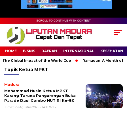
SCROLL TO CONTINUE WITH CONTENT
HOME
BISNIS
DAERAH
INTERNASIONAL
KESEHATAN
The Global Impact of the World Cup
Ramadan: A Month of Spir
Topik
Ketua MPKT
Madura
Mohammad Husin Ketua MPKT
Karang Taruna Pangarengan Buka
Parade Daul Combo HUT RI Ke-80
Jumat, 29 Agustus 2025 - 14:11 WIB