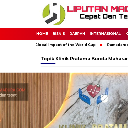
HOME
BISNIS
DAERAH
INTERNASIONAL
K
occer: The Global Impact of the World Cup
Ramadan: A Month 
Topik
Klinik Pratama Bunda Maharan