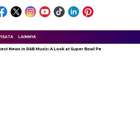
ISATA
LAINNYA
ws in R&B Music: A Look at Super Bowl Performances, New Albums, R