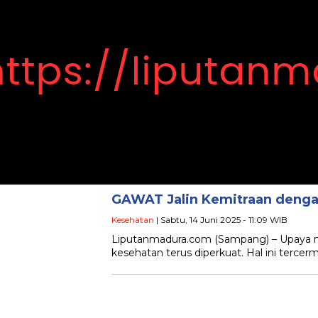
GAWAT Jalin Kemitraan denga
Kesehatan
| Sabtu, 14 Juni 2025 - 11:09 WIB
Liputanmadura.com (Sampang) – Upaya me
kesehatan terus diperkuat. Hal ini terc