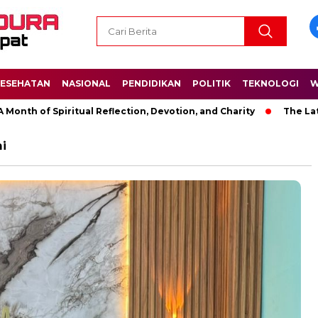
ESEHATAN
NASIONAL
PENDIDIKAN
POLITIK
TEKNOLOGI
W
of Spiritual Reflection, Devotion, and Charity
The Latest Ne
i