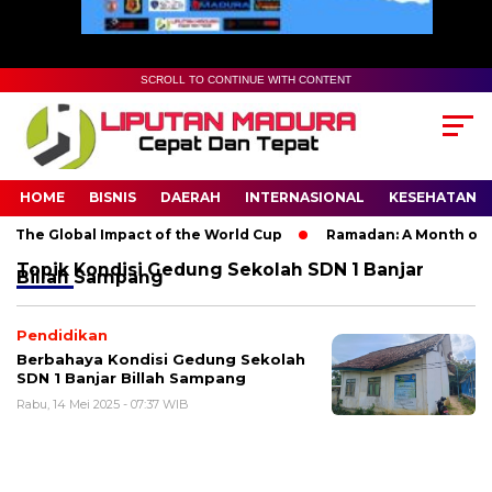
SCROLL TO CONTINUE WITH CONTENT
HOME
BISNIS
DAERAH
INTERNASIONAL
KESEHATAN
 The Global Impact of the World Cup
Ramadan: A Month of Spi
Topik
Kondisi Gedung Sekolah SDN 1 Banjar
Billah Sampang
Pendidikan
Berbahaya Kondisi Gedung Sekolah
SDN 1 Banjar Billah Sampang
Rabu, 14 Mei 2025 - 07:37 WIB