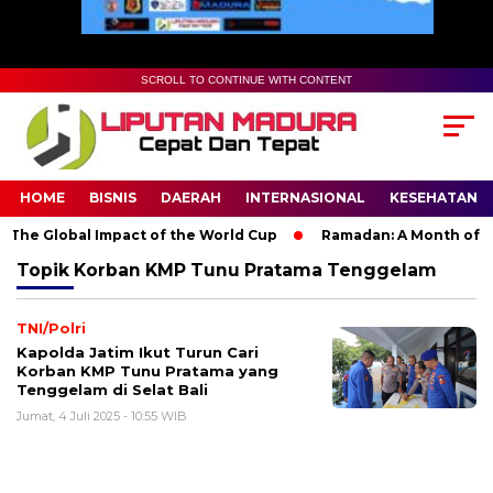
SCROLL TO CONTINUE WITH CONTENT
HOME
BISNIS
DAERAH
INTERNASIONAL
KESEHATAN
The Global Impact of the World Cup
Ramadan: A Month of Spir
Topik
Korban KMP Tunu Pratama Tenggelam
TNI/Polri
Kapolda Jatim Ikut Turun Cari
Korban KMP Tunu Pratama yang
Tenggelam di Selat Bali
Jumat, 4 Juli 2025 - 10:55 WIB