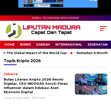
SCROLL TO CONTINUE WITH CONTENT
HOME
BISNIS
DAERAH
INTERNASIONAL
KESEHATAN
r: The Global Impact of the World Cup
Ramadan: A Month of S
Topik
Kripto 2026
Jakarta
Bulan Literasi Kripto 2026 Resmi
Digelar, CEO INDODAX Soroti Peran
Influencer dalam Edukasi Aset
Ekonomi Digital
Jumat, 10 April 2026 - 07:03 WIB