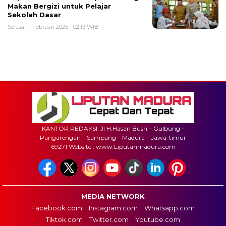
Makan Bergizi untuk Pelajar
Sekolah Dasar
Selasa, 11 Februari 2025 - 02:13 WIB
KANTOR REDAKSI: Jl H.Hasan Busri – Gulbung –
Pangarengan – Sampang – Madura – Jawa-timur
69271 Website : www.Liputanmadura.com
MEDIA NETWORK
Facebook.com
Instagram.com
Whatsapp.com
Tiktok.com
Twitter.com
Youtube.com