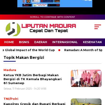
SCROLL TO CONTINUE WITH CONTENT
HOME
BISNIS
DAERAH
INTERNASIONAL
KESEHATAN
e Global Impact of the World Cup
Ramadan: A Month of Spirit
Topik
Makan Bergizi
Madura
Ketua YKB Jatim Berbagi Makan
Bergizi di TK Kemala Bhayangkari
81 Sumenep
Selasa, 11 Februari 2025 - 14:20 WIB
TNI/Polri
Kapolres Gresik dan Bupati Berbagi