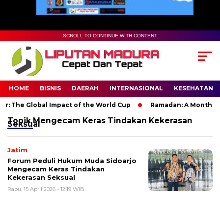
SCROLL TO CONTINUE WITH CONTENT
HOME
BISNIS
DAERAH
INTERNASIONAL
KESEHATAN
: The Global Impact of the World Cup
Ramadan: A Month of Sp
Topik
Mengecam Keras Tindakan Kekerasan
Seksual
Jatim
Forum Peduli Hukum Muda Sidoarjo
Mengecam Keras Tindakan
Kekerasan Seksual
Rabu, 15 April 2026 - 12:19 WIB