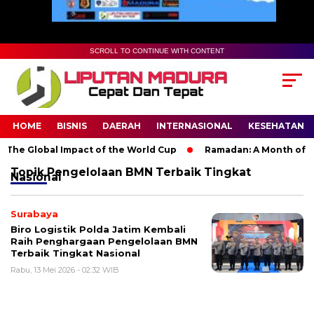
SCROLL TO CONTINUE WITH CONTENT
HOME
BISNIS
DAERAH
INTERNASIONAL
KESEHATAN
The Global Impact of the World Cup
Ramadan: A Month of Spir
Topik
Pengelolaan BMN Terbaik Tingkat
Nasional
Surabaya
Biro Logistik Polda Jatim Kembali
Raih Penghargaan Pengelolaan BMN
Terbaik Tingkat Nasional
Rabu, 13 Mei 2026 - 02:32 WIB