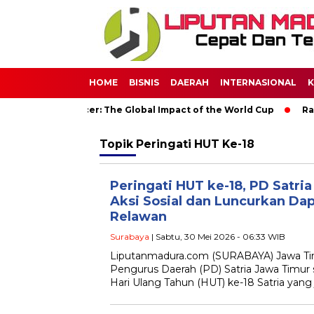
HOME
BISNIS
DAERAH
INTERNASIONAL
K
rld Through Soccer: The Global Impact of the World Cup
Rama
Topik
Peringati HUT Ke-18
Peringati HUT ke-18, PD Satri
Aksi Sosial dan Luncurkan Da
Relawan
Surabaya
| Sabtu, 30 Mei 2026 - 06:33 WIB
Liputanmadura.com (​SURABAYA) Jawa Ti
Pengurus Daerah (PD) Satria Jawa Timur
Hari Ulang Tahun (HUT) ke-18 Satria yang