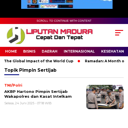
SCROLL TO CONTINUE WITH CONTENT
HOME
BISNIS
DAERAH
INTERNASIONAL
KESEHATAN
 The Global Impact of the World Cup
Ramadan: A Month of Spi
Topik
Pimpin Sertijab
TNI/Polri
AKBP Hartono Pimpin Sertijab
Wakapolres dan Kasat Intelkam
Selasa, 24 Juni 2025 - 07:18 WIB