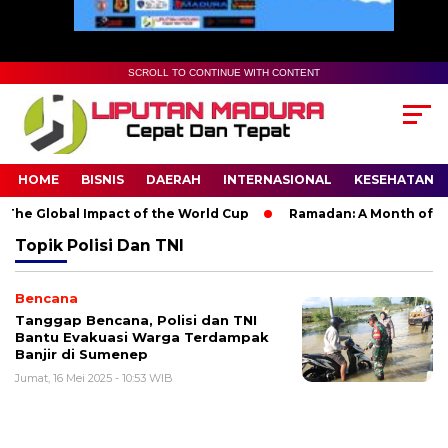
SCROLL TO CONTINUE WITH CONTENT
HOME
BISNIS
DAERAH
INTERNASIONAL
KESEHATAN
The Global Impact of the World Cup
Ramadan: A Month of Spir
Topik
Polisi Dan TNI
Bencana
Tanggap Bencana, Polisi dan TNI
Bantu Evakuasi Warga Terdampak
Banjir di Sumenep
Jumat, 16 Mei 2025 - 10:53 WIB