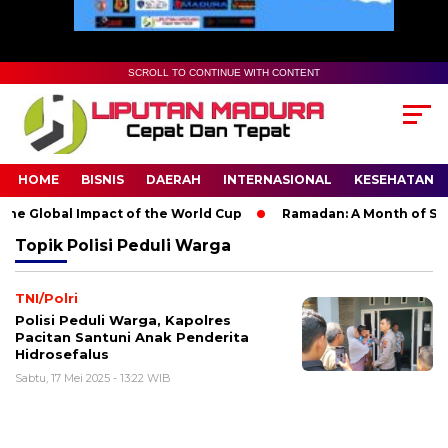
SCROLL TO CONTINUE WITH CONTENT
HOME
BISNIS
DAERAH
INTERNASIONAL
KESEHATAN
he Global Impact of the World Cup
Ramadan: A Month of Spiri
Topik
Polisi Peduli Warga
TNI/Polri
Polisi Peduli Warga, Kapolres
Pacitan Santuni Anak Penderita
Hidrosefalus
Sabtu, 17 Mei 2025 - 13:22 WIB