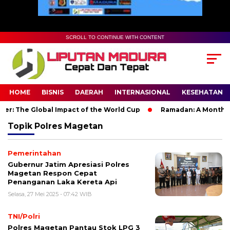
SCROLL TO CONTINUE WITH CONTENT
HOME
BISNIS
DAERAH
INTERNASIONAL
KESEHATAN
r: The Global Impact of the World Cup
Ramadan: A Month of S
Topik
Polres Magetan
Pemerintahan
Gubernur Jatim Apresiasi Polres
Magetan Respon Cepat
Penanganan Laka Kereta Api
Selasa, 27 Mei 2025 - 07:42 WIB
TNI/Polri
Polres Magetan Pantau Stok LPG 3