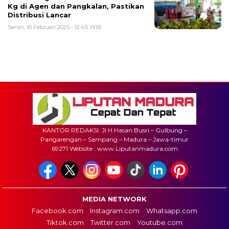
Kg di Agen dan Pangkalan, Pastikan
Distribusi Lancar
Senin, 10 Februari 2025 - 12:45 WIB
KANTOR REDAKSI: Jl H.Hasan Busri – Gulbung –
Pangarengan – Sampang – Madura – Jawa-timur
69271 Website : www.Liputanmadura.com
MEDIA NETWORK
Facebook.com
Instagram.com
Whatsapp.com
Tiktok.com
Twitter.com
Youtube.com