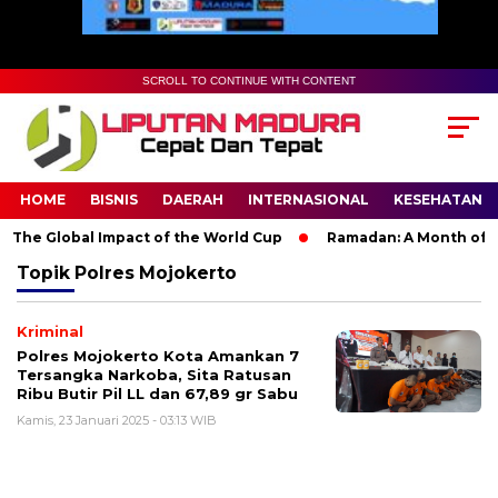
SCROLL TO CONTINUE WITH CONTENT
HOME
BISNIS
DAERAH
INTERNASIONAL
KESEHATAN
The Global Impact of the World Cup
Ramadan: A Month of Spir
Topik
Polres Mojokerto
Kriminal
Polres Mojokerto Kota Amankan 7
Tersangka Narkoba, Sita Ratusan
Ribu Butir Pil LL dan 67,89 gr Sabu
Kamis, 23 Januari 2025 - 03:13 WIB