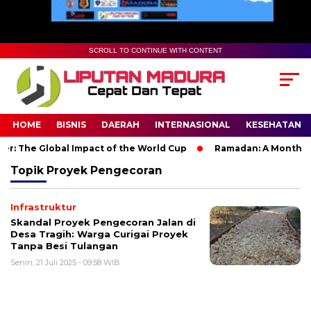
SCROLL TO CONTINUE WITH CONTENT
HOME
BISNIS
DAERAH
INTERNASIONAL
KESEHATAN
r: The Global Impact of the World Cup
Ramadan: A Month of S
Topik
Proyek Pengecoran
Infrastruktur
Skandal Proyek Pengecoran Jalan di
Desa Tragih: Warga Curigai Proyek
Tanpa Besi Tulangan
Senin, 21 Juli 2025 - 09:58 WIB