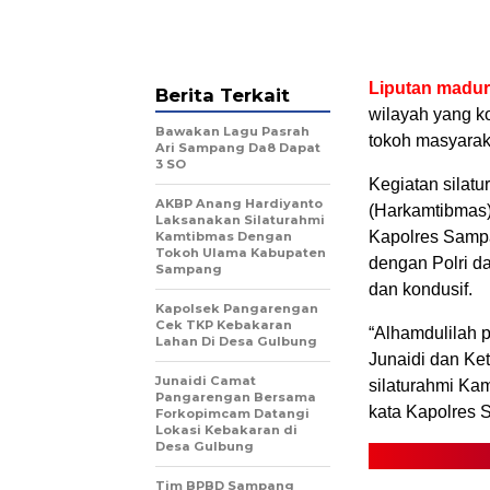
Liputan madu
Berita Terkait
wilayah yang 
Bawakan Lagu Pasrah
tokoh masyarak
Ari Sampang Da8 Dapat
3 SO
Kegiatan silat
AKBP Anang Hardiyanto
(Harkamtibmas)
Laksanakan Silaturahmi
Kapolres Sampa
Kamtibmas Dengan
Tokoh Ulama Kabupaten
dengan Polri 
Sampang
dan kondusif.
Kapolsek Pangarengan
Cek TKP Kebakaran
“Alhamdulilah 
Lahan Di Desa Gulbung
Junaidi dan K
Junaidi Camat
silaturahmi Ka
Pangarengan Bersama
kata Kapolres
Forkopimcam Datangi
Lokasi Kebakaran di
Desa Gulbung
Tim BPBD Sampang