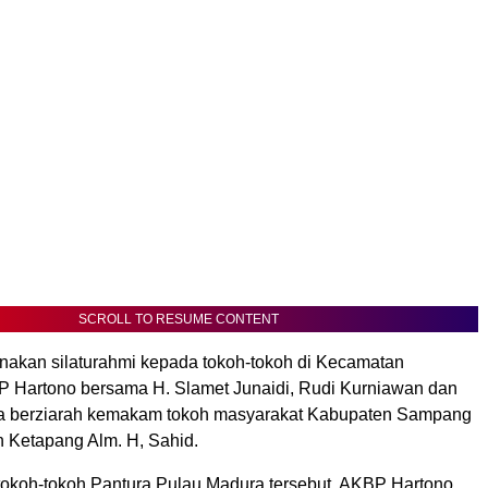
SCROLL TO RESUME CONTENT
nakan silaturahmi kepada tokoh-tokoh di Kecamatan
 Hartono bersama H. Slamet Junaidi, Rudi Kurniawan dan
a berziarah kemakam tokoh masyarakat Kabupaten Sampang
 Ketapang Alm. H, Sahid.
okoh-tokoh Pantura Pulau Madura tersebut, AKBP Hartono