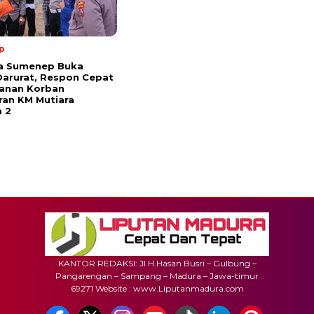
p
ta Sumenep Buka
arurat, Respon Cepat
anan Korban
an KM Mutiara
 2
KANTOR REDAKSI: Jl H.Hasan Busri – Gulbung –
Pangarengan – Sampang – Madura – Jawa-timur
69271 Website : www.Liputanmadura.com