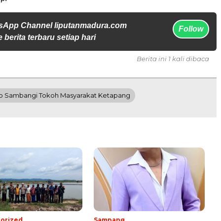
sApp Channel liputanmadura.com
Follow
 berita terbaru setiap hari
Berita ini 1 kali dibaca
o Sambangi Tokoh Masyarakat Ketapang
orized
Sampang