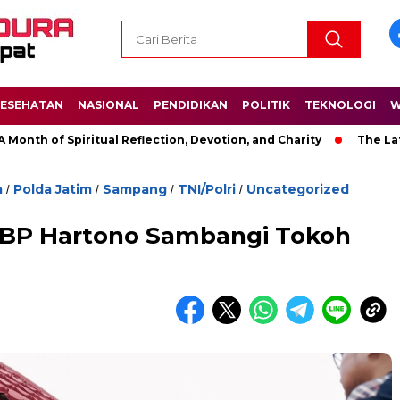
ESEHATAN
NASIONAL
PENDIDIKAN
POLITIK
TEKNOLOGI
W
f Spiritual Reflection, Devotion, and Charity
The Latest New
a
Polda Jatim
Sampang
TNI/Polri
Uncategorized
/
/
/
/
BP Hartono Sambangi Tokoh