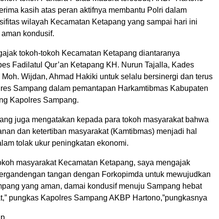
rima kasih atas peran aktifnya membantu Polri dalam
ifitas wilayah Kecamatan Ketapang yang sampai hari ini
aman kondusif.
gajak tokoh-tokoh Kecamatan Ketapang diantaranya
s Fadilatul Qur’an Ketapang KH. Nurun Tajalla, Kades
Moh. Wijdan, Ahmad Hakiki untuk selalu bersinergi dan terus
res Sampang dalam pemantapan Harkamtibmas Kabupaten
ang Kapolres Sampang.
ang juga mengatakan kepada para tokoh masyarakat bahwa
manan dan ketertiban masyarakat (Kamtibmas) menjadi hal
alam tolak ukur peningkatan ekonomi.
tokoh masyarakat Kecamatan Ketapang, saya mengajak
bergandengan tangan dengan Forkopimda untuk mewujudkan
pang yang aman, damai kondusif menuju Sampang hebat
at,” pungkas Kapolres Sampang AKBP Hartono,”pungkasnya
p.