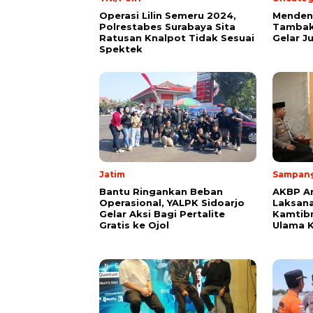
Operasi Lilin Semeru 2024,
Mendeng
Polrestabes Surabaya Sita
Tambak
Ratusan Knalpot Tidak Sesuai
Gelar J
Spektek
Jatim
Sampan
Bantu Ringankan Beban
AKBP A
Operasional, YALPK Sidoarjo
Laksana
Gelar Aksi Bagi Pertalite
Kamtib
Gratis ke Ojol
Ulama 