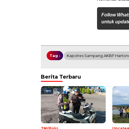
Follow What
untuk update
Tag :
Kapolres Sampang AKBP Harton
Berita Terbaru
TNI/Polri
Uncateg