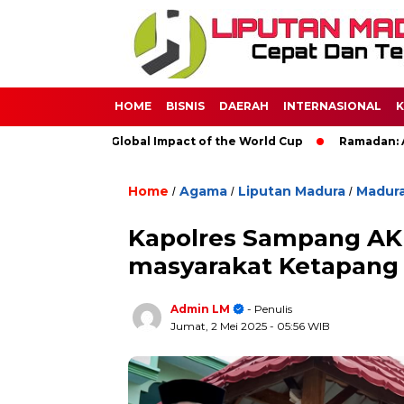
HOME
BISNIS
DAERAH
INTERNASIONAL
K
ccer: The Global Impact of the World Cup
Ramadan: A Month o
Home
Agama
Liputan Madura
Madur
/
/
/
Kapolres Sampang AK
masyarakat Ketapang
Admin LM
- Penulis
Jumat, 2 Mei 2025
- 05:56 WIB