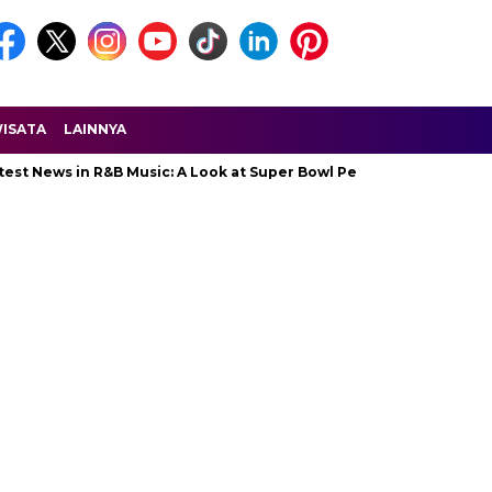
ISATA
LAINNYA
s in R&B Music: A Look at Super Bowl Performances, New Albums, R