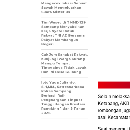
Mengecek lokasi Sebuah
Sawah Mengeluarkan
Suara Misterius
Tim Wasev di TMMD 129
Sampang Menyaksikan
Kerja Nyata Untuk
Rakyat TNI AD Bersama
Rakyat Membangun
Negeri
Cak Jum Sahabat Rakyat,
Kunjungi Warga Kurang
Mampu Tempat
Tinggalnya Tidak Layak
Huni di Desa Gulbung
Iptu Yuda Julianto,
S.H,MM., Satresnarkoba
Polres Sampang,
Berhasil Raih
Selain melaksa
Penghargaan Tingkat
Ketapang, AKBP
Tinggi dengan Prestasi
Rangking 1 dan 3 Tahun
rombongan jug
2026
asal Kecamatan
Saat menemui t