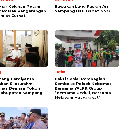
ar Keluhan Petani
Bawakan Lagu Pasrah Ari
 Polsek Pangarengan
Sampang Da8 Dapat 3 SO
um’at Curhat
g
Jatim
nang Hardiyanto
Bakti Sosial Pembagian
kan Silaturahmi
Sembako Polsek Kebomas
mas Dengan Tokoh
Bersama YALPK Group
Kabupaten Sampang
“Bersama Peduli, Bersama
Melayani Masyarakat”