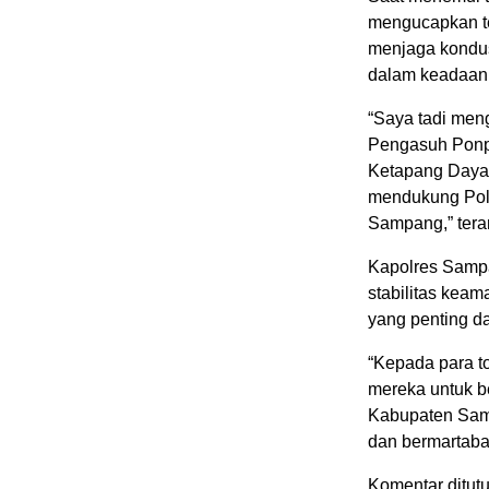
mengucapkan te
menjaga kondus
dalam keadaan 
“Saya tadi men
Pengasuh Ponpe
Ketapang Daya 
mendukung Pol
Sampang,” ter
Kapolres Samp
stabilitas kea
yang penting d
“Kepada para 
mereka untuk 
Kabupaten Sam
dan bermartab
Komentar ditutu