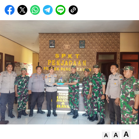
A
A
A