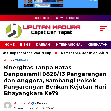
SCROLL TO CONTINUE WITH CONTENT
HOME
BISNIS
DAERAH
INTERNASIONAL
KESEHATAN
al Impact of the World Cup
Ramadan: A Month of Spiritual Ref
/
Home
TNI/Polri
Sinergitas Tanpa Batas
Danposramil 0828/13 Pangarengan
dan Anggota, Sambangi Polsek
Pangarengan Berikan Kejutan Hari
Bhayangkara Ke79
Admin LM
- Penulis
Selasa, 1 Juli 2025
- 09:25 WIB