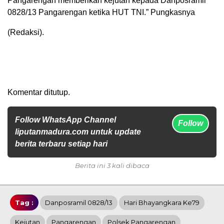
Pangarengan memberikan kejutan kepada Danposramil
0828/13 Pangarengan ketika HUT TNI.” Pungkasnya
(Redaksi).
Komentar ditutup.
Follow WhatsApp Channel
Follow
liputanmadura.com untuk update
berita terbaru setiap hari
Berita ini 3 kali dibaca
Tag :
Danposramil 0828/13
Hari Bhayangkara Ke79
Kejutan
Pangarengan
Polsek Pangarengan