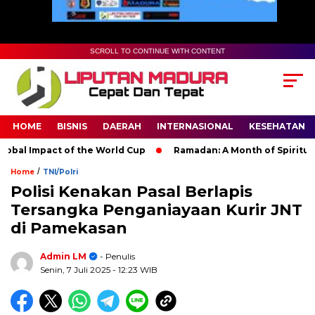
SCROLL TO CONTINUE WITH CONTENT
HOME
BISNIS
DAERAH
INTERNASIONAL
KESEHATAN
l Impact of the World Cup
Ramadan: A Month of Spiritual Ref
/
Home
TNI/Polri
Polisi Kenakan Pasal Berlapis
Tersangka Penganiayaan Kurir JNT
di Pamekasan
Admin LM
- Penulis
Senin, 7 Juli 2025
- 12:23 WIB