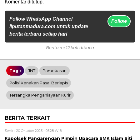
Komentar ditutup.
Follow WhatsApp Channel
Follow
liputanmadura.com untuk update
berita terbaru setiap hari
Berita ini 12 kali dibaca
Tag :
JNT
Pamekasan
Polisi Kenakan Pasal Berlapis
Tersangka Penganiayaan Kurir
BERITA TERKAIT
Senin, 20 Oktober 2025 - 03:28 WIB
Kapolsek Pangarengan Pimpin Upacara SMK Islam Siti