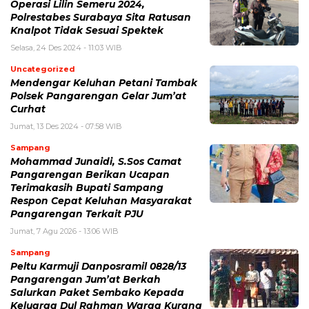
Operasi Lilin Semeru 2024,
Polrestabes Surabaya Sita Ratusan
Knalpot Tidak Sesuai Spektek
Selasa, 24 Des 2024 - 11:03 WIB
Uncategorized
Mendengar Keluhan Petani Tambak
Polsek Pangarengan Gelar Jum’at
Curhat
Jumat, 13 Des 2024 - 07:58 WIB
Sampang
Mohammad Junaidi, S.Sos Camat
Pangarengan Berikan Ucapan
Terimakasih Bupati Sampang
Respon Cepat Keluhan Masyarakat
Pangarengan Terkait PJU
Jumat, 7 Agu 2026 - 13:06 WIB
Sampang
Peltu Karmuji Danposramil 0828/13
Pangarengan Jum’at Berkah
Salurkan Paket Sembako Kepada
Keluarga Dul Rahman Warga Kurang