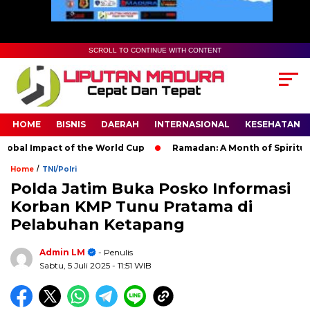
SCROLL TO CONTINUE WITH CONTENT
HOME
BISNIS
DAERAH
INTERNASIONAL
KESEHATAN
al Impact of the World Cup
Ramadan: A Month of Spiritual Ref
/
Home
TNI/Polri
Polda Jatim Buka Posko Informasi
Korban KMP Tunu Pratama di
Pelabuhan Ketapang
Admin LM
- Penulis
Sabtu, 5 Juli 2025
- 11:51 WIB