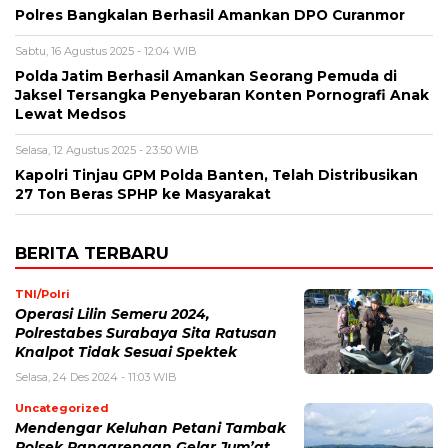
Polres Bangkalan Berhasil Amankan DPO Curanmor
Sabtu, 16 Agustus 2025 - 12:04 WIB
Polda Jatim Berhasil Amankan Seorang Pemuda di
Jaksel Tersangka Penyebaran Konten Pornografi Anak
Lewat Medsos
Selasa, 12 Agustus 2025 - 23:50 WIB
Kapolri Tinjau GPM Polda Banten, Telah Distribusikan
27 Ton Beras SPHP ke Masyarakat
BERITA TERBARU
TNI/Polri
Operasi Lilin Semeru 2024,
Polrestabes Surabaya Sita Ratusan
Knalpot Tidak Sesuai Spektek
Selasa, 24 Des 2024 - 11:03 WIB
Uncategorized
Mendengar Keluhan Petani Tambak
Polsek Pangarengan Gelar Jum’at