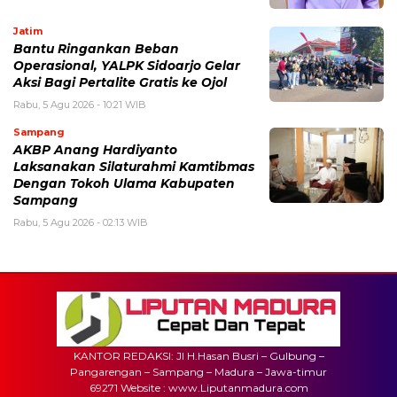
Jatim
Bantu Ringankan Beban
Operasional, YALPK Sidoarjo Gelar
Aksi Bagi Pertalite Gratis ke Ojol
Rabu, 5 Agu 2026 - 10:21 WIB
Sampang
AKBP Anang Hardiyanto
Laksanakan Silaturahmi Kamtibmas
Dengan Tokoh Ulama Kabupaten
Sampang
Rabu, 5 Agu 2026 - 02:13 WIB
KANTOR REDAKSI: Jl H.Hasan Busri – Gulbung –
Pangarengan – Sampang – Madura – Jawa-timur
69271 Website : www.Liputanmadura.com