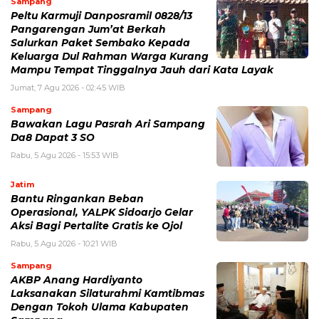
Sampang
Peltu Karmuji Danposramil 0828/13
Pangarengan Jum’at Berkah
Salurkan Paket Sembako Kepada
Keluarga Dul Rahman Warga Kurang
Mampu Tempat Tinggalnya Jauh dari Kata Layak
Jumat, 7 Agu 2026 - 02:45 WIB
Sampang
Bawakan Lagu Pasrah Ari Sampang
Da8 Dapat 3 SO
Rabu, 5 Agu 2026 - 15:53 WIB
Jatim
Bantu Ringankan Beban
Operasional, YALPK Sidoarjo Gelar
Aksi Bagi Pertalite Gratis ke Ojol
Rabu, 5 Agu 2026 - 10:21 WIB
Sampang
AKBP Anang Hardiyanto
Laksanakan Silaturahmi Kamtibmas
Dengan Tokoh Ulama Kabupaten