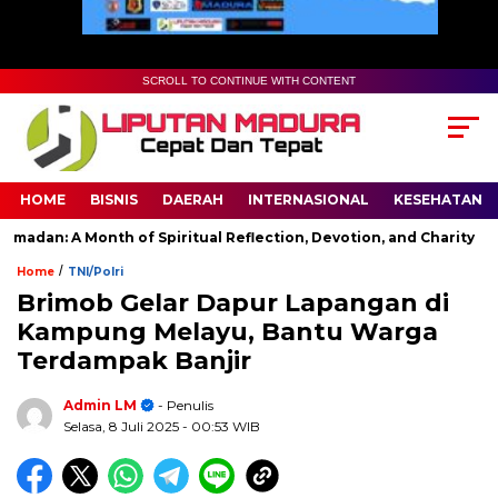
SCROLL TO CONTINUE WITH CONTENT
HOME
BISNIS
DAERAH
INTERNASIONAL
KESEHATAN
dan: A Month of Spiritual Reflection, Devotion, and Charity
/
Home
TNI/Polri
Brimob Gelar Dapur Lapangan di
Kampung Melayu, Bantu Warga
Terdampak Banjir
Admin LM
- Penulis
Selasa, 8 Juli 2025
- 00:53 WIB