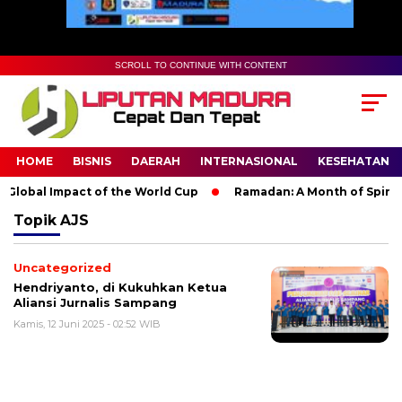
SCROLL TO CONTINUE WITH CONTENT
HOME
BISNIS
DAERAH
INTERNASIONAL
KESEHATAN
Global Impact of the World Cup
Ramadan: A Month of Spiritua
Topik
AJS
Uncategorized
Hendriyanto, di Kukuhkan Ketua
Aliansi Jurnalis Sampang
Kamis, 12 Juni 2025 - 02:52 WIB