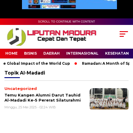
SCROLL TO CONTINUE WITH CONTENT
HOME
BISNIS
DAERAH
INTERNASIONAL
KESEHATAN
e Global Impact of the World Cup
Ramadan: A Month of Spirit
Topik
Al-Madadi
Uncategorized
Temu Kangen Alumni Darut Tauhid
Al-Madadi Ke-5 Pererat Silaturahmi
Minggu, 25 Mei 2025 - 02:24 WIB