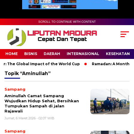
SCROLL TO CONTINUE WITH CONTENT
HOME
BISNIS
DAERAH
INTERNASIONAL
KESEHATAN
r: The Global Impact of the World Cup
Ramadan: A Month of S
Topik
“Aminullah”
Sampang
Aminullah Camat Sampang
Wujudkan Hidup Sehat, Bersihkan
Tumpukan Sampah di jalan
Rajawali
Jumat, 6 Maret 2026 - 02:07 WIB
Sampang