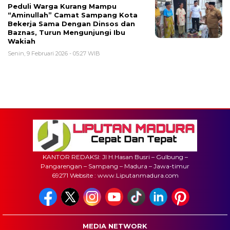
Peduli Warga Kurang Mampu
“Aminullah” Camat Sampang Kota
Bekerja Sama Dengan Dinsos dan
Baznas, Turun Mengunjungi Ibu
Wakiah
Senin, 9 Februari 2026 - 05:27 WIB
KANTOR REDAKSI: Jl H.Hasan Busri – Gulbung –
Pangarengan – Sampang – Madura – Jawa-timur
69271 Website : www.Liputanmadura.com
MEDIA NETWORK