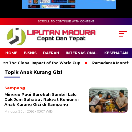
SCROLL TO CONTINUE WITH CONTENT
HOME
BISNIS
DAERAH
INTERNASIONAL
KESEHATAN
r: The Global Impact of the World Cup
Ramadan: A Month of S
Topik
Anak Kurang Gizi
Sampang
Minggu Pagi Barokah Sambil Lalu
Cak Jum Sahabat Rakyat Kunjungi
Anak Kurang Gizi di Sampang
Minggu, 5 Juli 2026 - 03:07 WIB