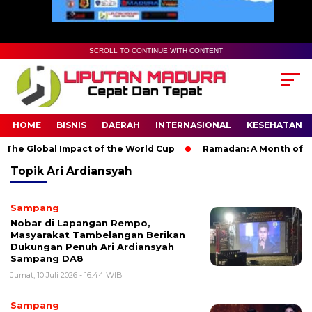
SCROLL TO CONTINUE WITH CONTENT
HOME
BISNIS
DAERAH
INTERNASIONAL
KESEHATAN
The Global Impact of the World Cup
Ramadan: A Month of Spir
Topik
Ari Ardiansyah
Sampang
Nobar di Lapangan Rempo,
Masyarakat Tambelangan Berikan
Dukungan Penuh Ari Ardiansyah
Sampang DA8
Jumat, 10 Juli 2026 - 16:44 WIB
Sampang