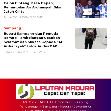
Calon Bintang Masa Depan,
Penampilan Ari Ardiansyah Bikin
Jatuh Cinta
Jumat, 10 Juli 2026 - 01:04 WIB
Sampang
Bupati Sampang dan Pemuda
Rempo Tambelangan Ucapkan
Selamat dan Sukses Kepada “Ari
Ardiansyah” Lolos Audisi DA8
Kamis, 25 Juni 2026 - 03:28 WIB
KANTOR REDAKSI: Jl H.Hasan Busri – Gulbung –
Pangarengan – Sampang – Madura – Jawa-timur
69271 Website : www.Liputanmadura.com