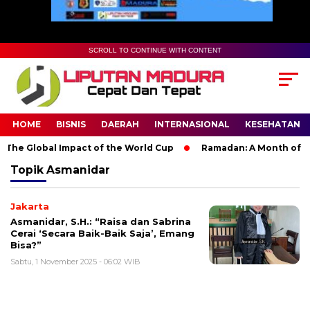
SCROLL TO CONTINUE WITH CONTENT
HOME
BISNIS
DAERAH
INTERNASIONAL
KESEHATAN
The Global Impact of the World Cup
Ramadan: A Month of Spir
Topik
Asmanidar
Jakarta
Asmanidar, S.H.: “Raisa dan Sabrina
Cerai ‘Secara Baik-Baik Saja’, Emang
Bisa?”
Sabtu, 1 November 2025 - 06:02 WIB