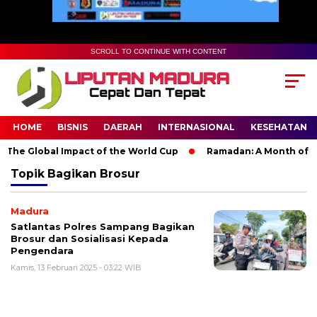
SCROLL TO CONTINUE WITH CONTENT
HOME
BISNIS
DAERAH
INTERNASIONAL
KESEHATAN
The Global Impact of the World Cup
Ramadan: A Month of Spir
Topik
Bagikan Brosur
Madura
Satlantas Polres Sampang Bagikan
Brosur dan Sosialisasi Kepada
Pengendara
Kamis, 13 Februari 2025 - 03:22 WIB