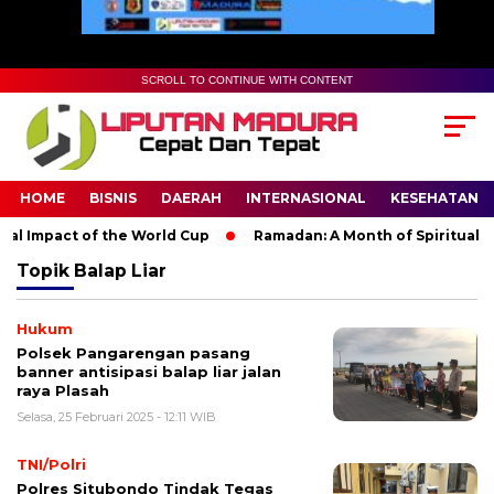
SCROLL TO CONTINUE WITH CONTENT
HOME
BISNIS
DAERAH
INTERNASIONAL
KESEHATAN
al Impact of the World Cup
Ramadan: A Month of Spiritual Ref
Topik
Balap Liar
Hukum
Polsek Pangarengan pasang
banner antisipasi balap liar jalan
raya Plasah
Selasa, 25 Februari 2025 - 12:11 WIB
TNI/Polri
Polres Situbondo Tindak Tegas