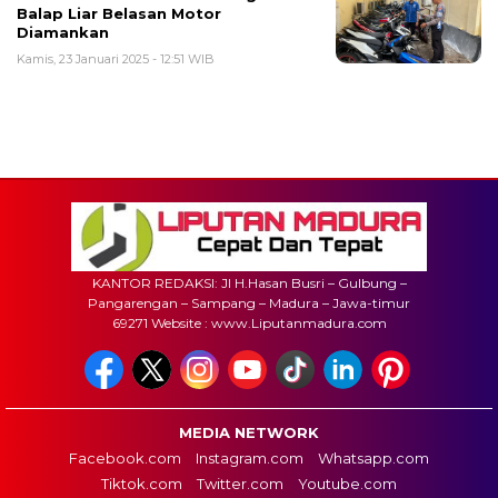
Balap Liar Belasan Motor
Diamankan
Kamis, 23 Januari 2025 - 12:51 WIB
KANTOR REDAKSI: Jl H.Hasan Busri – Gulbung –
Pangarengan – Sampang – Madura – Jawa-timur
69271 Website : www.Liputanmadura.com
MEDIA NETWORK
Facebook.com
Instagram.com
Whatsapp.com
Tiktok.com
Twitter.com
Youtube.com