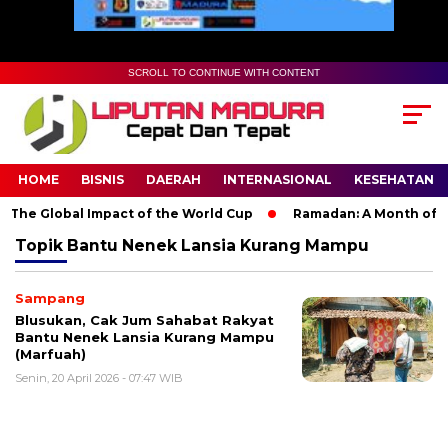
SCROLL TO CONTINUE WITH CONTENT
HOME
BISNIS
DAERAH
INTERNASIONAL
KESEHATAN
The Global Impact of the World Cup
Ramadan: A Month of Spir
Topik
Bantu Nenek Lansia Kurang Mampu
Sampang
Blusukan, Cak Jum Sahabat Rakyat
Bantu Nenek Lansia Kurang Mampu
(Marfuah)
Senin, 20 April 2026 - 07:47 WIB