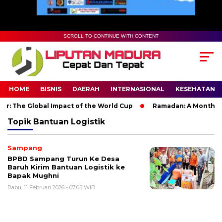
SCROLL TO CONTINUE WITH CONTENT
HOME
BISNIS
DAERAH
INTERNASIONAL
KESEHATAN
r: The Global Impact of the World Cup
Ramadan: A Month of S
Topik
Bantuan Logistik
Sampang
BPBD Sampang Turun Ke Desa
Baruh Kirim Bantuan Logistik ke
Bapak Mughni
Rabu, 11 Februari 2026 - 07:05 WIB