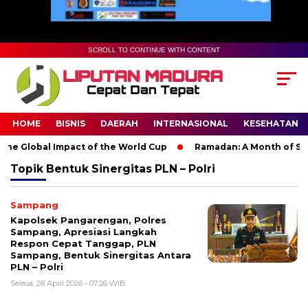
SCROLL TO CONTINUE WITH CONTENT
HOME
BISNIS
DAERAH
INTERNASIONAL
KESEHATAN
he Global Impact of the World Cup
Ramadan: A Month of Spiri
Topik
Bentuk Sinergitas PLN – Polri
Sampang
Kapolsek Pangarengan, Polres
Sampang, Apresiasi Langkah
Respon Cepat Tanggap, PLN
Sampang, Bentuk Sinergitas Antara
PLN – Polri
Selasa, 28 April 2026 - 07:26 WIB