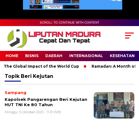
SCROLL TO CONTINUE WITH CONTENT
HOME
BISNIS
DAERAH
INTERNASIONAL
KESEHATAN
 The Global Impact of the World Cup
Ramadan: A Month of Spi
Topik
Beri Kejutan
Sampang
Kapolsek Pangarengan Beri Kejutan
HUT TNI Ke 80 Tahun
Minggu, 5 Oktober 2025 - 11:31 WIB