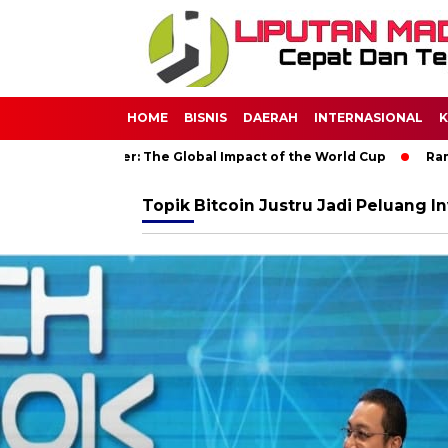
HOME
BISNIS
DAERAH
INTERNASIONAL
K
 Through Soccer: The Global Impact of the World Cup
Ramadan
Topik
Bitcoin Justru Jadi Peluang I