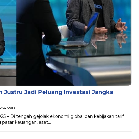
in Justru Jadi Peluang Investasi Jangka
18:54 WIB
025 – Di tengah gejolak ekonomi global dan kebijakan tarif
 pasar keuangan, aset…