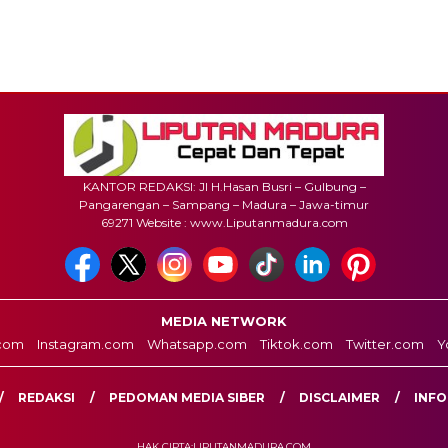
KANTOR REDAKSI: Jl H.Hasan Busri – Gulbung –
Pangarengan – Sampang – Madura – Jawa-timur
69271 Website : www.Liputanmadura.com
MEDIA NETWORK
com
Instagram.com
Whatsapp.com
Tiktok.com
Twitter.com
Y
REDAKSI
PEDOMAN MEDIA SIBER
DISCLAIMER
INFO
HAK CIPTA:LIPUTANMADURA.COM