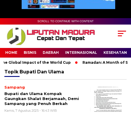
SCROLL TO CONTINUE WITH CONTENT
HOME
BISNIS
DAERAH
INTERNASIONAL
KESEHATAN
he Global Impact of the World Cup
Ramadan: A Month of Spiri
Topik
Bupati Dan Ulama
Sampang
Bupati dan Ulama Kompak
Gaungkan Shalat Berjamaah, Demi
Sampang yang Penuh Berkah
Kamis, 7 Agustus 2025 - 16:43 WIB