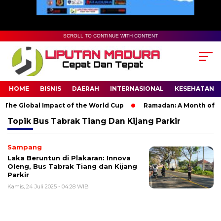
SCROLL TO CONTINUE WITH CONTENT
HOME
BISNIS
DAERAH
INTERNASIONAL
KESEHATAN
The Global Impact of the World Cup
Ramadan: A Month of Spir
Topik
Bus Tabrak Tiang Dan Kijang Parkir
Sampang
Laka Beruntun di Plakaran: Innova
Oleng, Bus Tabrak Tiang dan Kijang
Parkir
Kamis, 24 Juli 2025 - 04:28 WIB