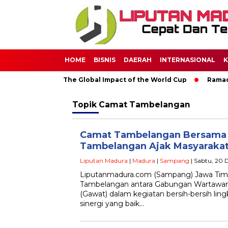
HOME
BISNIS
DAERAH
INTERNASIONAL
K
Through Soccer: The Global Impact of the World Cup
Ramadan:
Topik
Camat Tambelangan
Camat Tambelangan Bersam
Tambelangan Ajak Masyarakat
Liputan Madura
|
Madura
|
Sampang
| Sabtu, 20 
Liputanmadura.com (Sampang) Jawa Timu
Tambelangan antara Gabungan Wartawan
(Gawat) dalam kegiatan bersih-bersih l
sinergi yang baik…