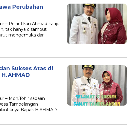
awa Perubahan
 – Pelantikan Ahmad Fariji,
n, tak hanya disambut
 turut mengemuka dari…
dan Sukses Atas di
n H.AHMAD
B
r – Moh.Tohir sapaan
 Desa Tambelangan
dilantiknya Bapak H.AHMAD