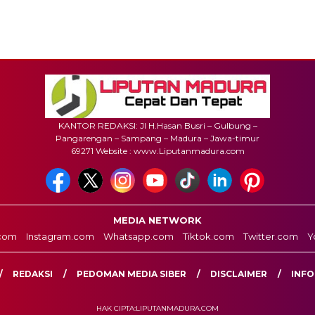
KANTOR REDAKSI: Jl H.Hasan Busri – Gulbung –
Pangarengan – Sampang – Madura – Jawa-timur
69271 Website : www.Liputanmadura.com
MEDIA NETWORK
com
Instagram.com
Whatsapp.com
Tiktok.com
Twitter.com
Y
REDAKSI
PEDOMAN MEDIA SIBER
DISCLAIMER
INFO
HAK CIPTA:LIPUTANMADURA.COM