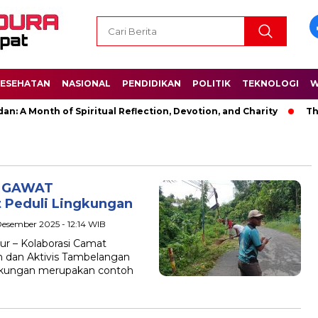
ESEHATAN
NASIONAL
PENDIDIKAN
POLITIK
TEKNOLOGI
W
 A Month of Spiritual Reflection, Devotion, and Charity
The 
a GAWAT
 Peduli Lingkungan
Desember 2025 - 12:14 WIB
r – Kolaborasi Camat
 dan Aktivis Tambelangan
ingkungan merupakan contoh