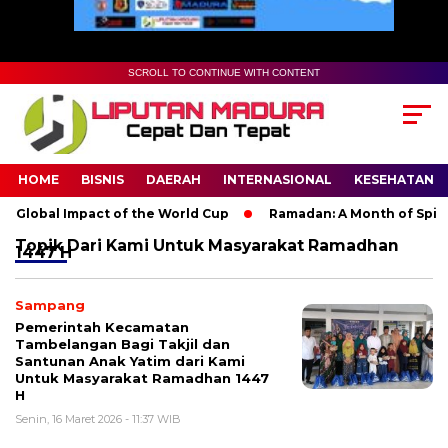
SCROLL TO CONTINUE WITH CONTENT
HOME
BISNIS
DAERAH
INTERNASIONAL
KESEHATAN
 Global Impact of the World Cup
Ramadan: A Month of Spiritu
Topik
Dari Kami Untuk Masyarakat Ramadhan
1447 H
Sampang
Pemerintah Kecamatan
Tambelangan Bagi Takjil dan
Santunan Anak Yatim dari Kami
Untuk Masyarakat Ramadhan 1447
H
Senin, 16 Maret 2026 - 11:37 WIB