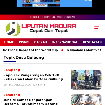
SCROLL TO CONTINUE WITH CONTENT
HOME
BISNIS
DAERAH
INTERNASIONAL
KESEHATAN
he Global Impact of the World Cup
Ramadan: A Month of Spiri
Topik
Desa Gulbung
Sampang
Kapolsek Pangarengan Cek TKP
Kebakaran Lahan Di Desa Gulbung
Senin, 3 Agustus 2026 - 12:48 WIB
Sampang
Junaidi Camat Pangarengan
Bersama Forkopimcam Datangi