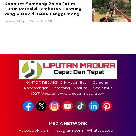
Kapolres Sampang Polda Jatim
Turun Perbaiki Jembatan Gantung
Yang Rusak di Desa Tanggumong
Selasa, 28 April 2026 - 11:13 WIB
KANTOR REDAKSI: Jl H.Hasan Busri – Gulbung –
Pangarengan – Sampang – Madura – Jawa-timur
69271 Website : www.Liputanmadura.com
MEDIA NETWORK
Facebook.com
Instagram.com
Whatsapp.com