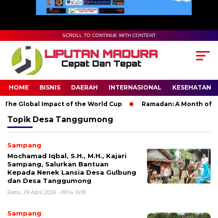
SCROLL TO CONTINUE WITH CONTENT
HOME
BISNIS
DAERAH
INTERNASIONAL
KESEHATAN
The Global Impact of the World Cup
Ramadan: A Month of Spir
Topik
Desa Tanggumong
Sampang
Mochamad Iqbal, S.H., M.H., Kajari
Sampang, Salurkan Bantuan
Kepada Nenek Lansia Desa Gulbung
dan Desa Tanggumong
Rabu, 29 April 2026 - 09:14 WIB
Sampang