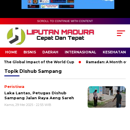
SCROLL TO CONTINUE WITH CONTENT
HOME
BISNIS
DAERAH
INTERNASIONAL
KESEHATAN
 The Global Impact of the World Cup
Ramadan: A Month of Spi
Topik
Dishub Sampang
Peristiwa
Laka Lantas, Petugas Dishub
Sampang Jalan Raya Aeng Sareh
Kamis, 29 Mei 2025 - 22:55 WIB