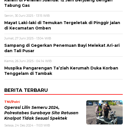
Karam di Perairan Juanda: 12 Jam Berjuang dengan
Tabung Gas
Senin, 30 Juni 2025 - 13:15 WIB
Mayat Laki-laki di Temukan Tergeletak di Pinggir jalan
di Kecamatan Omben
Jumat, 27 Juni 2025 - 13:04 WIB
Sampang di Gegerkan Penemuan Bayi Melekat Ari-ari
dan Tali Pusar
Kamis, 26 Juni 2025 - 04:14 WIB
Muspika Pangarengan Ta’ziah Kerumah Duka Korban
Tenggelam di Tambak
BERITA TERBARU
TNI/Polri
Operasi Lilin Semeru 2024,
Polrestabes Surabaya Sita Ratusan
Knalpot Tidak Sesuai Spektek
Selasa, 24 Des 2024 - 11:03 WIB