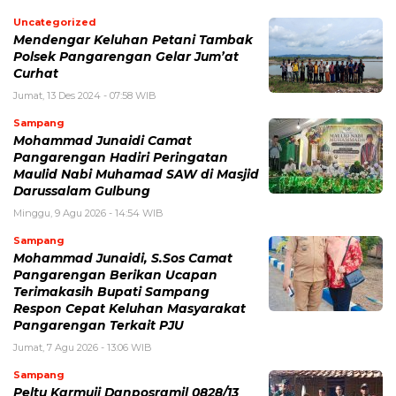
Uncategorized
Mendengar Keluhan Petani Tambak
Polsek Pangarengan Gelar Jum’at
Curhat
Jumat, 13 Des 2024 - 07:58 WIB
Sampang
Mohammad Junaidi Camat
Pangarengan Hadiri Peringatan
Maulid Nabi Muhamad SAW di Masjid
Darussalam Gulbung
Minggu, 9 Agu 2026 - 14:54 WIB
Sampang
Mohammad Junaidi, S.Sos Camat
Pangarengan Berikan Ucapan
Terimakasih Bupati Sampang
Respon Cepat Keluhan Masyarakat
Pangarengan Terkait PJU
Jumat, 7 Agu 2026 - 13:06 WIB
Sampang
Peltu Karmuji Danposramil 0828/13