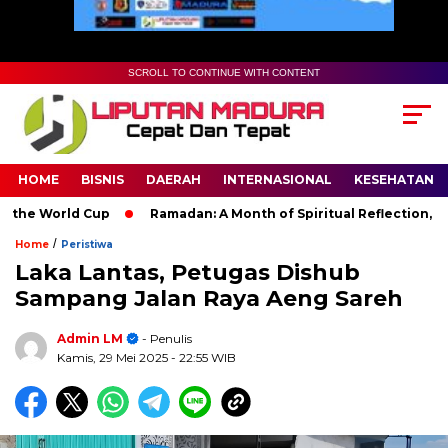
SCROLL TO CONTINUE WITH CONTENT
HOME
BISNIS
DAERAH
INTERNASIONAL
KESEHATAN
he World Cup
Ramadan: A Month of Spiritual Reflection, Devot
/
Home
Peristiwa
Laka Lantas, Petugas Dishub
Sampang Jalan Raya Aeng Sareh
Admin LM
- Penulis
Kamis, 29 Mei 2025
- 22:55 WIB