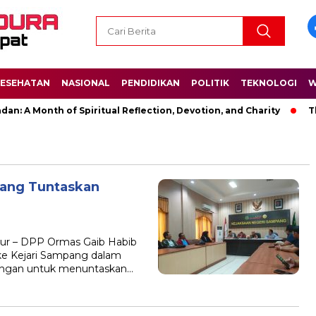
ESEHATAN
NASIONAL
PENDIDIKAN
POLITIK
TEKNOLOGI
W
: A Month of Spiritual Reflection, Devotion, and Charity
The
pang Tuntaskan
ur – DPP Ormas Gaib Habib
i ke Kejari Sampang dalam
ngan untuk menuntaskan…