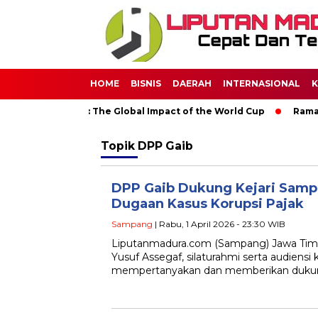
HOME
BISNIS
DAERAH
INTERNASIONAL
K
 Through Soccer: The Global Impact of the World Cup
Ramadan
Topik
DPP Gaib
DPP Gaib Dukung Kejari Sam
Dugaan Kasus Korupsi Pajak
Sampang
| Rabu, 1 April 2026 - 23:30 WIB
Liputanmadura.com (Sampang) Jawa Tim
Yusuf Assegaf, silaturahmi serta audiens
mempertanyakan dan memberikan duku