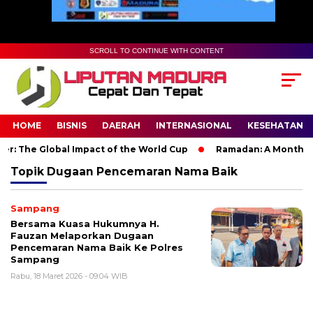
SCROLL TO CONTINUE WITH CONTENT
HOME
BISNIS
DAERAH
INTERNASIONAL
KESEHATAN
r: The Global Impact of the World Cup
Ramadan: A Month of S
Topik
Dugaan Pencemaran Nama Baik
Sampang
Bersama Kuasa Hukumnya H.
Fauzan Melaporkan Dugaan
Pencemaran Nama Baik Ke Polres
Sampang
Rabu, 18 Maret 2026 - 09:04 WIB