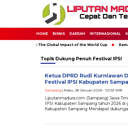
HOME
BISNIS
DAERAH
INTERNASIONAL
K
 Through Soccer: The Global Impact of the World Cup
Ramada
Topik
Dukung Penuh Festival IPSI
Ketua DPRD Rudi Kurniawan 
Festival IPSI Kabupaten Samp
Sampang
| Rabu, 28 Januari 2026 - 03:53 WIB
Liputanmadura.com (Sampang) Jawa Timur
IPSI Kabupaten Sampang tahun 2026 di g
Kabupaten Sampang Mendapat dukungan