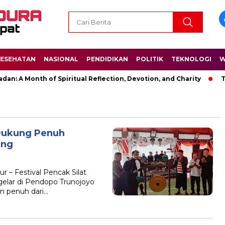
ESEHATAN
NASIONAL
PENDIDIKAN
POLITIK
TEKNOLOGI
W
n: A Month of Spiritual Reflection, Devotion, and Charity
The
Dukung Penuh
ang
 – Festival Pencak Silat
elar di Pendopo Trunojoyo
 penuh dari…