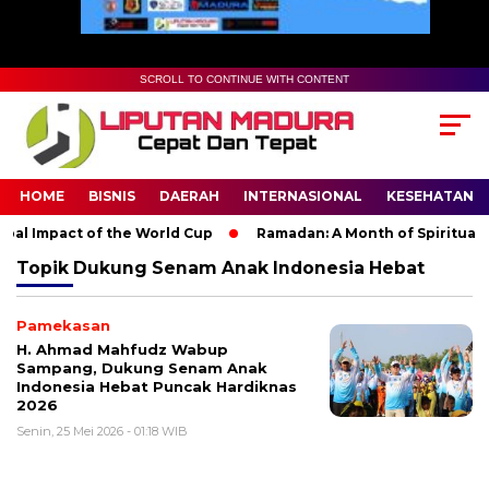
SCROLL TO CONTINUE WITH CONTENT
HOME
BISNIS
DAERAH
INTERNASIONAL
KESEHATAN
al Impact of the World Cup
Ramadan: A Month of Spiritual Re
Topik
Dukung Senam Anak Indonesia Hebat
Pamekasan
H. Ahmad Mahfudz Wabup
Sampang, Dukung Senam Anak
Indonesia Hebat Puncak Hardiknas
2026
Senin, 25 Mei 2026 - 01:18 WIB