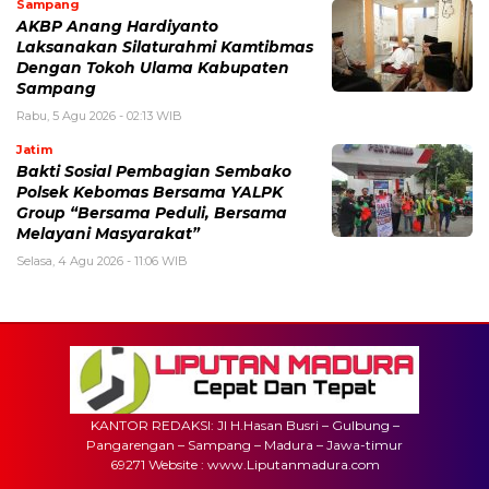
Sampang
AKBP Anang Hardiyanto
Laksanakan Silaturahmi Kamtibmas
Dengan Tokoh Ulama Kabupaten
Sampang
Rabu, 5 Agu 2026 - 02:13 WIB
Jatim
Bakti Sosial Pembagian Sembako
Polsek Kebomas Bersama YALPK
Group “Bersama Peduli, Bersama
Melayani Masyarakat”
Selasa, 4 Agu 2026 - 11:06 WIB
KANTOR REDAKSI: Jl H.Hasan Busri – Gulbung –
Pangarengan – Sampang – Madura – Jawa-timur
69271 Website : www.Liputanmadura.com