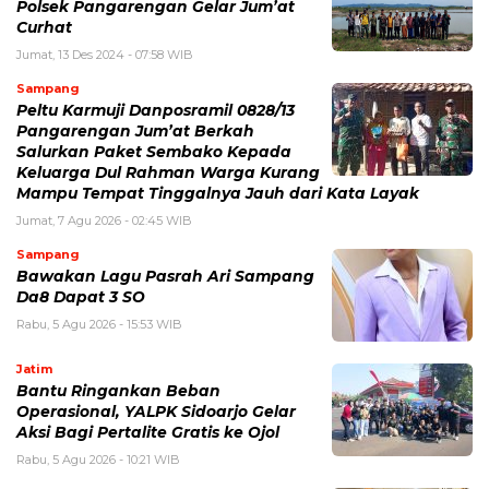
Polsek Pangarengan Gelar Jum’at
Curhat
Jumat, 13 Des 2024 - 07:58 WIB
Sampang
Peltu Karmuji Danposramil 0828/13
Pangarengan Jum’at Berkah
Salurkan Paket Sembako Kepada
Keluarga Dul Rahman Warga Kurang
Mampu Tempat Tinggalnya Jauh dari Kata Layak
Jumat, 7 Agu 2026 - 02:45 WIB
Sampang
Bawakan Lagu Pasrah Ari Sampang
Da8 Dapat 3 SO
Rabu, 5 Agu 2026 - 15:53 WIB
Jatim
Bantu Ringankan Beban
Operasional, YALPK Sidoarjo Gelar
Aksi Bagi Pertalite Gratis ke Ojol
Rabu, 5 Agu 2026 - 10:21 WIB