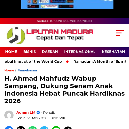
SCROLL TO CONTINUE WITH CONTENT
HOME
BISNIS
DAERAH
INTERNASIONAL
KESEHATAN
bal Impact of the World Cup
Ramadan: A Month of Spiritual Re
/
Home
Pamekasan
H. Ahmad Mahfudz Wabup
Sampang, Dukung Senam Anak
Indonesia Hebat Puncak Hardiknas
2026
Admin LM
- Penulis
Senin, 25 Mei 2026
- 01:18 WIB