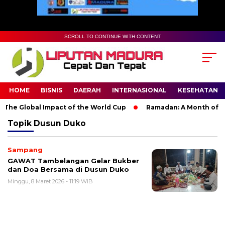
SCROLL TO CONTINUE WITH CONTENT
HOME
BISNIS
DAERAH
INTERNASIONAL
KESEHATAN
The Global Impact of the World Cup
Ramadan: A Month of Spir
Topik
Dusun Duko
Sampang
GAWAT Tambelangan Gelar Bukber
dan Doa Bersama di Dusun Duko
Minggu, 8 Maret 2026 - 11:19 WIB