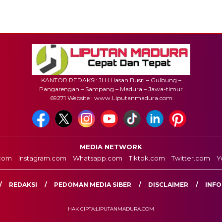
KANTOR REDAKSI: Jl H.Hasan Busri – Gulbung –
Pangarengan – Sampang – Madura – Jawa-timur
69271 Website : www.Liputanmadura.com
MEDIA NETWORK
com
Instagram.com
Whatsapp.com
Tiktok.com
Twitter.com
Y
REDAKSI
PEDOMAN MEDIA SIBER
DISCLAIMER
INFO
HAK CIPTA:LIPUTANMADURA.COM