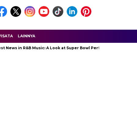
ISATA
LAINNYA
ews in R&B Music: A Look at Super Bowl Performances, New Albums,