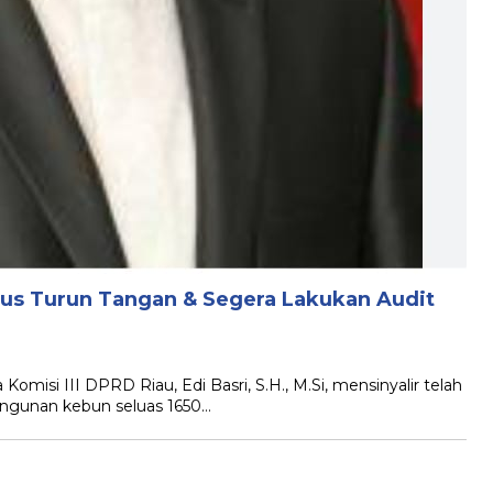
rus Turun Tangan & Segera Lakukan Audit
misi III DPRD Riau, Edi Basri, S.H., M.Si, mensinyalir telah
angunan kebun seluas 1650…