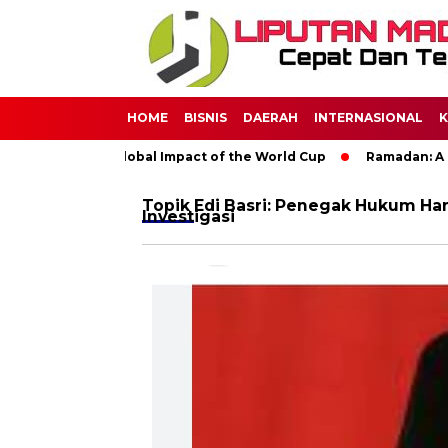
HOME
BISNIS
DAERAH
INTERNASIONAL
K
 Soccer: The Global Impact of the World Cup
Ramadan: A Mont
Topik
Edi Basri: Penegak Hukum Ha
Investigasi